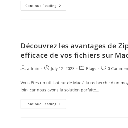
Tout
Continue Reading
Savoir
Sur
Le
Service
De
Réparation
Des
Appareils
Sub-
Découvrez les avantages de Zip
Zero
:
efficace de vos fichiers sur Ma
Un
Article
De
Blog
Post
Post
Post
Post
admin
July 12, 2023
Blogs
0 Commen
Indispensable
author:
published:
category:
comments:
Vous êtes un utilisateur de Mac à la recherche d'un moy
loin, car nous avons la solution parfaite…
Découvrez
Continue Reading
Les
Avantages
De
Zip
Mac
Gratuit