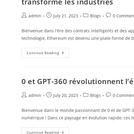
transforme les industries
L’informatique
Quantique
Et
L’intelligence
Post
Post
Post
Post
admin
July 21, 2023
Blogs
0 Commen
Artificielle
author:
published:
category:
comments:
Bienvenue dans l'ère des contrats intelligents et des a
technologie, Ethereum est devenu une plate-forme de bl
Des
Continue Reading
Contrats
Intelligents
Aux
DApp :
Comment
Le
0 et GPT-360 révolutionnent l
Code
Ethereum
Transforme
Les
Post
Post
Post
Post
admin
July 20, 2023
Blogs
0 Commen
Industries
author:
published:
category:
comments:
Bienvenue dans le monde passionnant de 0 et de GPT-360
numérique ! Dans ce paysage en évolution rapide, ces t
0
Continue Reading