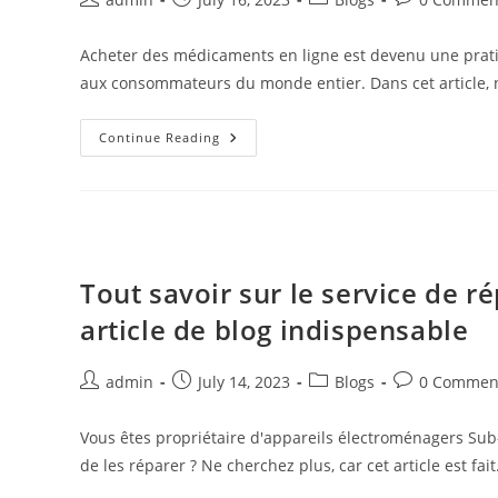
author:
published:
category:
comments:
Acheter des médicaments en ligne est devenu une pratiq
aux consommateurs du monde entier. Dans cet article, 
Les
Continue Reading
Avantages
Et
Les
Inconvénients
De
L’achat
D’Ozempic
En
Ligne
Tout savoir sur le service de r
article de blog indispensable
Post
Post
Post
Post
admin
July 14, 2023
Blogs
0 Commen
author:
published:
category:
comments:
Vous êtes propriétaire d'appareils électroménagers Sub-
de les réparer ? Ne cherchez plus, car cet article est fai