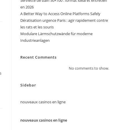
Serviette de bain 50×100 : format idéal et entretien
en 2026
A Better Way to Access Online Platforms Safely
Dératisation urgence Paris : agir rapidement contre
les rats et les souris
Modulare Lärmschutzwände für moderne
Industrieanlagen
Recent Comments
No comments to show.
s
Sidebar
nouveaux casinos en ligne
nouveaux casinos en ligne