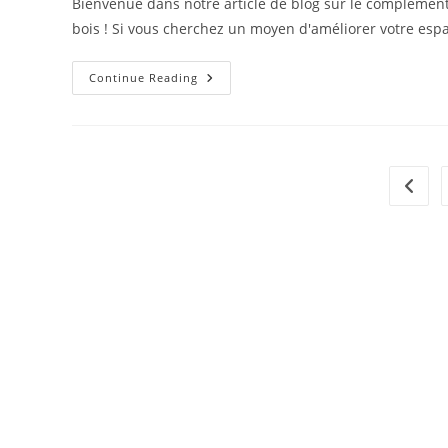
Bienvenue dans notre article de blog sur le complément
bois ! Si vous cherchez un moyen d'améliorer votre esp
Pourquoi
Continue Reading
Les
Rivo-
Pavillons
De
Jardin
En
Bois
Go to 
Sont
Le
Complément
Parfait
À
Tout
Aménagement
Paysager