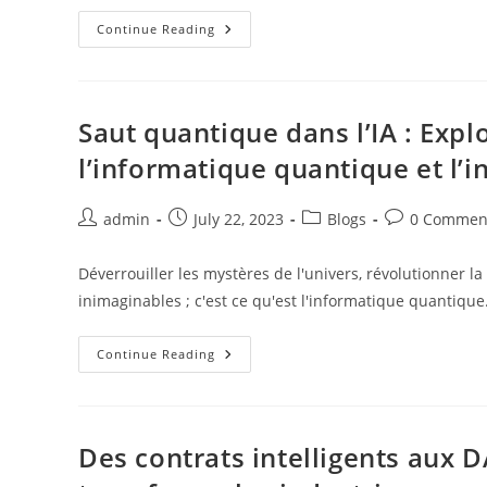
Naviguer
Continue Reading
Dans
Les
Lois
Sur
Les
Expulsions
Saut quantique dans l’IA : Exp
De
Marseille :
l’informatique quantique et l’in
Un
Guide
Pour
Les
Post
Post
Post
Post
admin
July 22, 2023
Blogs
0 Commen
Locataires
author:
published:
category:
comments:
Et
Les
Propriétaires
Déverrouiller les mystères de l'univers, révolutionner l
inimaginables ; c'est ce qu'est l'informatique quanti
Saut
Continue Reading
Quantique
Dans
L’IA :
Explorer
La
Synergie
Des contrats intelligents aux
Prometteuse
Entre