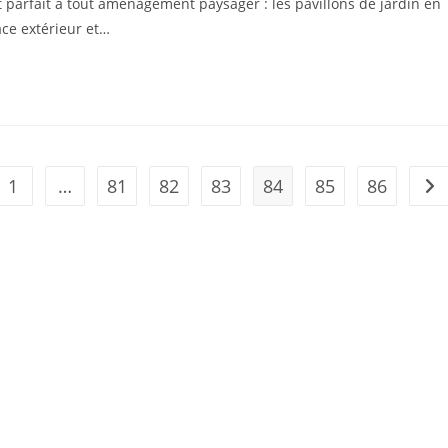
 parfait à tout aménagement paysager : les pavillons de jardin en
ace extérieur et…
1
…
81
82
83
84
85
86
the previous page
Go 