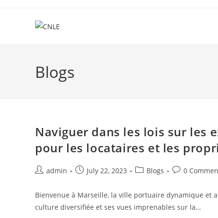
Skip
to
content
Blogs
Naviguer dans les lois sur les 
pour les locataires et les propr
Post
Post
Post
Post
admin
July 22, 2023
Blogs
0 Commen
author:
published:
category:
comments:
Bienvenue à Marseille, la ville portuaire dynamique et a
culture diversifiée et ses vues imprenables sur la…