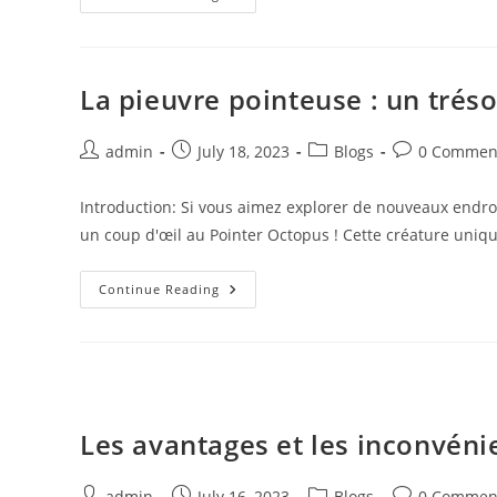
Et
GPT-
360
Révolutionnent
L’économie
Numérique
La pieuvre pointeuse : un tréso
Post
Post
Post
Post
admin
July 18, 2023
Blogs
0 Commen
author:
published:
category:
comments:
Introduction: Si vous aimez explorer de nouveaux endroi
un coup d'œil au Pointer Octopus ! Cette créature uniqu
La
Continue Reading
Pieuvre
Pointeuse
:
Un
Trésor
Vintage
Les avantages et les inconvéni
Post
Post
Post
Post
admin
July 16, 2023
Blogs
0 Commen