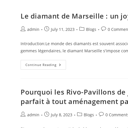
Pour
Une
Gestion
Le diamant de Marseille : un 
Efficace
De
Vos
Fichiers
Post
Post
Post
Post
admin
July 11, 2023
Blogs
0 Commen
Sur
author:
published:
category:
comments:
Mac
Introduction:Le monde des diamants est souvent associé 
gemmes légendaires, le diamant Marseille s'impose com
Le
Continue Reading
Diamant
De
Marseille
:
Un
Joyau
Pourquoi les Rivo-Pavillons de
Inestimable
Au
parfait à tout aménagement p
Passé
Tumultueux
Post
Post
Post
Post
admin
July 8, 2023
Blogs
0 Comment
author:
published:
category:
comments: