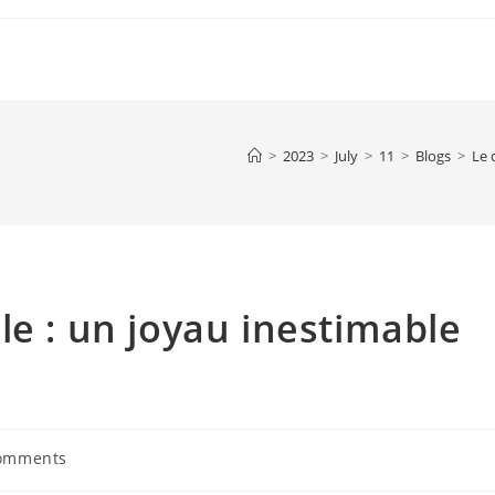
>
2023
>
July
>
11
>
Blogs
>
Le 
le : un joyau inestimable
omments
ts: