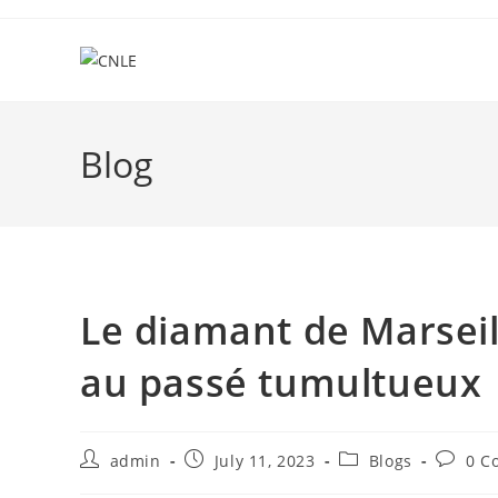
Skip
to
content
Blog
Le diamant de Marseil
au passé tumultueux
Post
Post
Post
Post
admin
July 11, 2023
Blogs
0 C
author:
published:
category:
commen