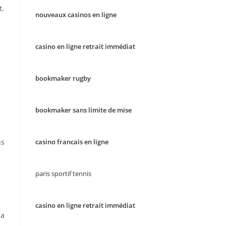
t.
nouveaux casinos en ligne
casino en ligne retrait immédiat
é
bookmaker rugby
bookmaker sans limite de mise
ns
casino francais en ligne
paris sportif tennis
casino en ligne retrait immédiat
la