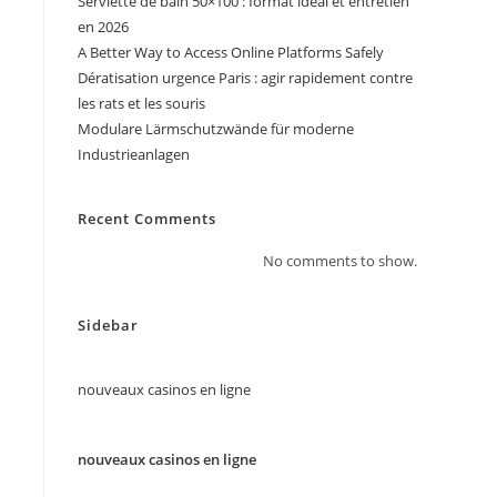
Serviette de bain 50×100 : format idéal et entretien
en 2026
A Better Way to Access Online Platforms Safely
Dératisation urgence Paris : agir rapidement contre
les rats et les souris
Modulare Lärmschutzwände für moderne
Industrieanlagen
Recent Comments
No comments to show.
Sidebar
nouveaux casinos en ligne
nouveaux casinos en ligne