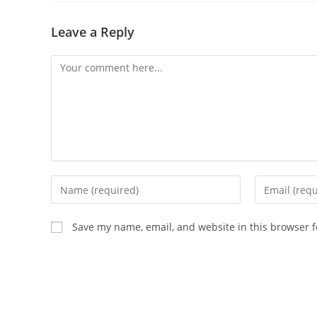
Leave a Reply
Comment
Enter
Enter
your
your
name
email
Save my name, email, and website in this browser f
or
address
username
to
to
comment
comment