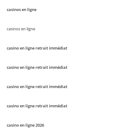
casinos en ligne
casinos en ligne
casino en ligne retrait immédiat
casino en ligne retrait immédiat
casino en ligne retrait immédiat
casino en ligne retrait immédiat
casino en ligne 2026