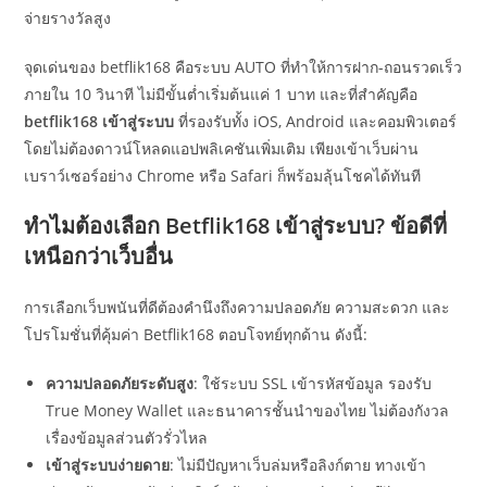
จ่ายรางวัลสูง
จุดเด่นของ betflik168 คือระบบ AUTO ที่ทำให้การฝาก-ถอนรวดเร็ว
ภายใน 10 วินาที ไม่มีขั้นต่ำเริ่มต้นแค่ 1 บาท และที่สำคัญคือ
betflik168 เข้าสู่ระบบ
ที่รองรับทั้ง iOS, Android และคอมพิวเตอร์
โดยไม่ต้องดาวน์โหลดแอปพลิเคชันเพิ่มเติม เพียงเข้าเว็บผ่าน
เบราว์เซอร์อย่าง Chrome หรือ Safari ก็พร้อมลุ้นโชคได้ทันที
ทำไมต้องเลือก Betflik168 เข้าสู่ระบบ? ข้อดีที่
เหนือกว่าเว็บอื่น
การเลือกเว็บพนันที่ดีต้องคำนึงถึงความปลอดภัย ความสะดวก และ
โปรโมชั่นที่คุ้มค่า Betflik168 ตอบโจทย์ทุกด้าน ดังนี้:
ความปลอดภัยระดับสูง
: ใช้ระบบ SSL เข้ารหัสข้อมูล รองรับ
True Money Wallet และธนาคารชั้นนำของไทย ไม่ต้องกังวล
เรื่องข้อมูลส่วนตัวรั่วไหล
เข้าสู่ระบบง่ายดาย
: ไม่มีปัญหาเว็บล่มหรือลิงก์ตาย ทางเข้า