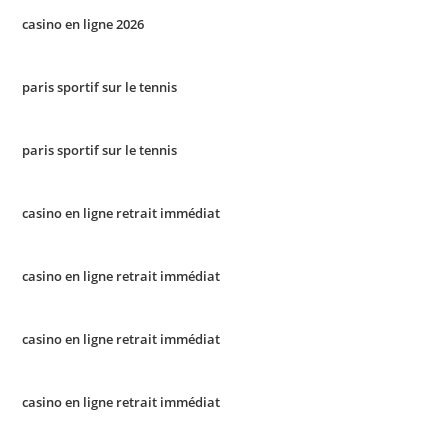
casino en ligne 2026
paris sportif sur le tennis
paris sportif sur le tennis
casino en ligne retrait immédiat
casino en ligne retrait immédiat
casino en ligne retrait immédiat
casino en ligne retrait immédiat