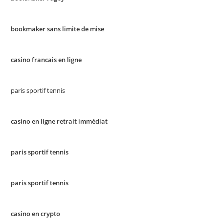
bookmaker sans limite de mise
casino francais en ligne
paris sportif tennis
casino en ligne retrait immédiat
paris sportif tennis
paris sportif tennis
casino en crypto