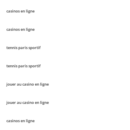
casinos en ligne
casinos en ligne
tennis paris sportif
tennis paris sportif
jouer au casino en ligne
jouer au casino en ligne
casinos en ligne