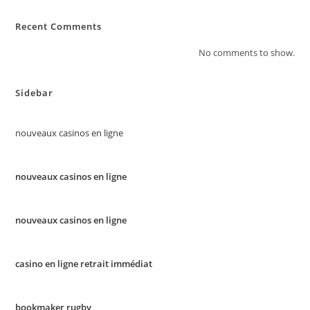
Recent Comments
No comments to show.
Sidebar
nouveaux casinos en ligne
nouveaux casinos en ligne
nouveaux casinos en ligne
casino en ligne retrait immédiat
bookmaker rugby