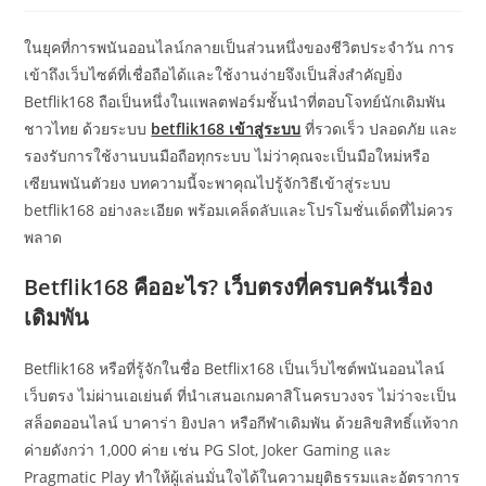
ในยุคที่การพนันออนไลน์กลายเป็นส่วนหนึ่งของชีวิตประจำวัน การ
เข้าถึงเว็บไซต์ที่เชื่อถือได้และใช้งานง่ายจึงเป็นสิ่งสำคัญยิ่ง
Betflik168 ถือเป็นหนึ่งในแพลตฟอร์มชั้นนำที่ตอบโจทย์นักเดิมพัน
ชาวไทย ด้วยระบบ
betflik168 เข้าสู่ระบบ
ที่รวดเร็ว ปลอดภัย และ
รองรับการใช้งานบนมือถือทุกระบบ ไม่ว่าคุณจะเป็นมือใหม่หรือ
เซียนพนันตัวยง บทความนี้จะพาคุณไปรู้จักวิธีเข้าสู่ระบบ
betflik168 อย่างละเอียด พร้อมเคล็ดลับและโปรโมชั่นเด็ดที่ไม่ควร
พลาด
Betflik168 คืออะไร? เว็บตรงที่ครบครันเรื่อง
เดิมพัน
Betflik168 หรือที่รู้จักในชื่อ Betflix168 เป็นเว็บไซต์พนันออนไลน์
เว็บตรง ไม่ผ่านเอเย่นต์ ที่นำเสนอเกมคาสิโนครบวงจร ไม่ว่าจะเป็น
สล็อตออนไลน์ บาคาร่า ยิงปลา หรือกีฬาเดิมพัน ด้วยลิขสิทธิ์แท้จาก
ค่ายดังกว่า 1,000 ค่าย เช่น PG Slot, Joker Gaming และ
Pragmatic Play ทำให้ผู้เล่นมั่นใจได้ในความยุติธรรมและอัตราการ