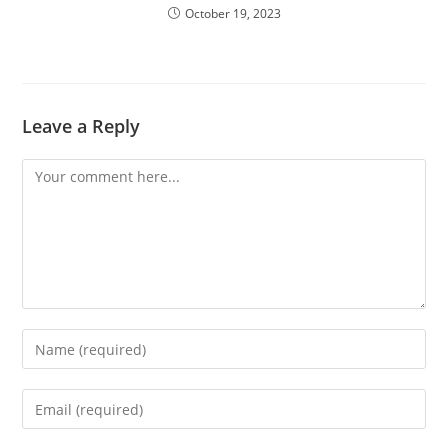
October 19, 2023
Leave a Reply
Comment
Enter
your
name
Enter
or
your
username