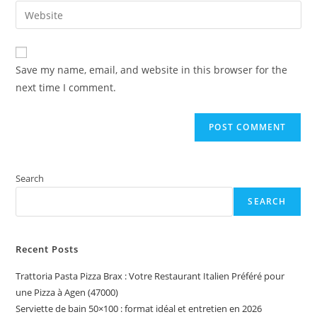
email
Enter
to
address
your
comment
to
website
comment
URL
Save my name, email, and website in this browser for the
(optional)
next time I comment.
Search
SEARCH
Recent Posts
Trattoria Pasta Pizza Brax : Votre Restaurant Italien Préféré pour
une Pizza à Agen (47000)
Serviette de bain 50×100 : format idéal et entretien en 2026