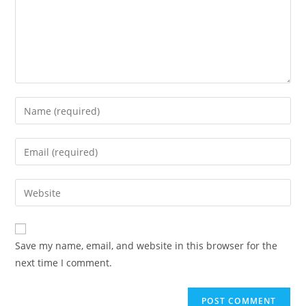
Enter
your
name
Enter
or
your
username
email
Enter
to
address
your
comment
to
website
comment
URL
Save my name, email, and website in this browser for the
(optional)
next time I comment.