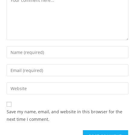
Enter
your
name
Enter
or
your
username
email
Enter
to
address
your
comment
to
website
comment
URL
Save my name, email, and website in this browser for the
(optional)
next time I comment.