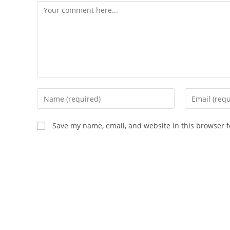
Comment
Enter
Enter
your
your
name
email
Save my name, email, and website in this browser f
or
address
username
to
to
comment
comment