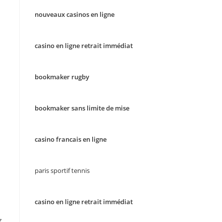
nouveaux casinos en ligne
casino en ligne retrait immédiat
bookmaker rugby
bookmaker sans limite de mise
casino francais en ligne
paris sportif tennis
casino en ligne retrait immédiat
z