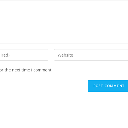
Enter
your
website
or the next time I comment.
URL
(optional)