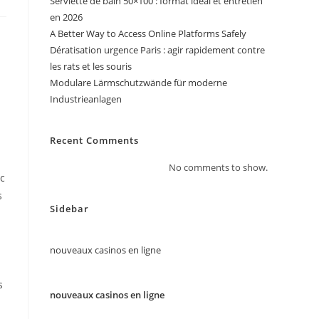
Serviette de bain 50×100 : format idéal et entretien
en 2026
A Better Way to Access Online Platforms Safely
Dératisation urgence Paris : agir rapidement contre
les rats et les souris
Modulare Lärmschutzwände für moderne
Industrieanlagen
Recent Comments
No comments to show.
ec
s
Sidebar
nouveaux casinos en ligne
s
nouveaux casinos en ligne