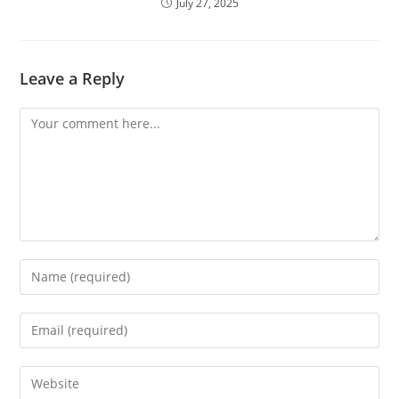
July 27, 2025
Leave a Reply
Comment
Enter
your
name
Enter
or
your
username
email
Enter
to
address
your