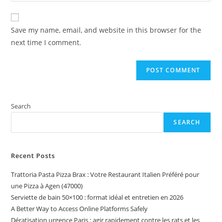
comment
to
website
comment
URL
Save my name, email, and website in this browser for the
(optional)
next time I comment.
Search
SEARCH
Recent Posts
Trattoria Pasta Pizza Brax : Votre Restaurant Italien Préféré pour
une Pizza à Agen (47000)
Serviette de bain 50×100 : format idéal et entretien en 2026
A Better Way to Access Online Platforms Safely
Dératisation urgence Paris : agir rapidement contre les rats et les