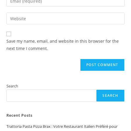
or
your
username
email
Enter
to
address
your
comment
to
website
comment
URL
Save my name, email, and website in this browser for the
(optional)
next time I comment.
Search
SEARCH
Recent Posts
Trattoria Pasta Pizza Brax : Votre Restaurant Italien Préféré pour