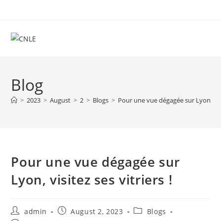
Skip
to
content
Blog
>
2023
>
August
>
2
>
Blogs
>
Pour une vue dégagée sur Lyon, visit
Pour une vue dégagée sur
Lyon, visitez ses vitriers !
Post
Post
Post
admin
August 2, 2023
Blogs
author:
published:
category: