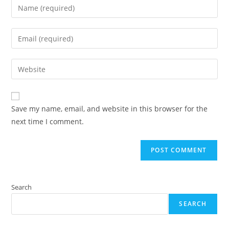
Enter
your
name
Enter
or
your
username
email
Enter
to
address
your
comment
to
website
comment
URL
Save my name, email, and website in this browser for the
(optional)
next time I comment.
Search
SEARCH