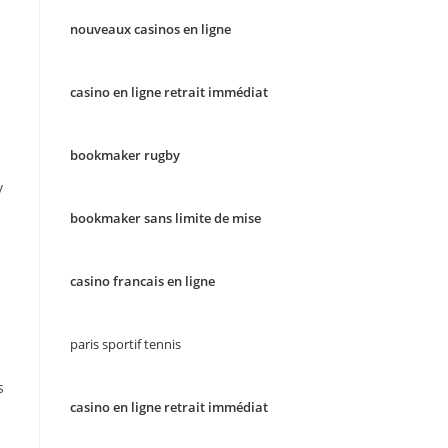
nouveaux casinos en ligne
casino en ligne retrait immédiat
bookmaker rugby
y
bookmaker sans limite de mise
casino francais en ligne
paris sportif tennis
s
casino en ligne retrait immédiat