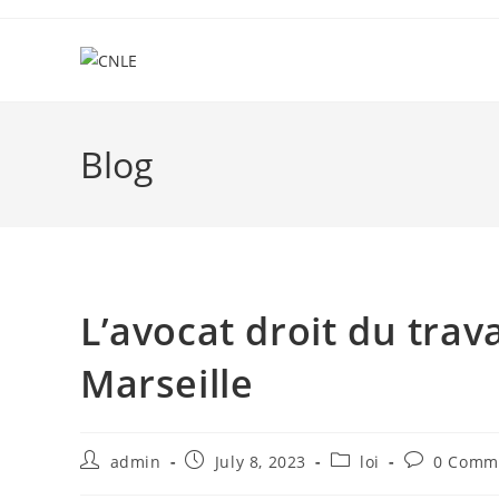
Skip
to
content
Blog
L’avocat droit du trav
Marseille
Post
Post
Post
Post
admin
July 8, 2023
loi
0 Comm
author:
published:
category:
comments: