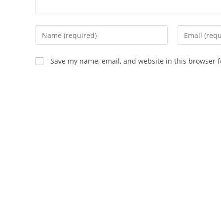
Enter
Enter
your
your
name
email
Save my name, email, and website in this browser f
or
address
username
to
to
comment
comment