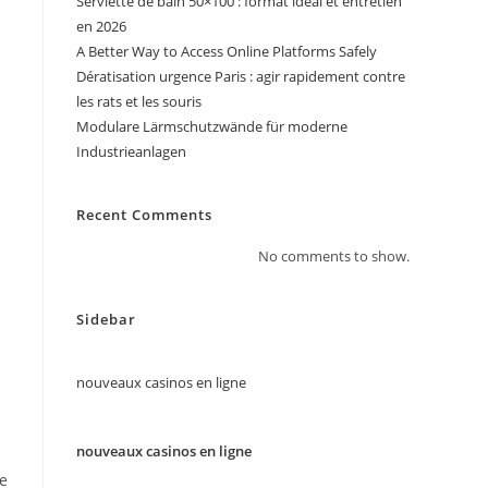
Serviette de bain 50×100 : format idéal et entretien
en 2026
A Better Way to Access Online Platforms Safely
Dératisation urgence Paris : agir rapidement contre
les rats et les souris
Modulare Lärmschutzwände für moderne
Industrieanlagen
Recent Comments
No comments to show.
Sidebar
nouveaux casinos en ligne
nouveaux casinos en ligne
de