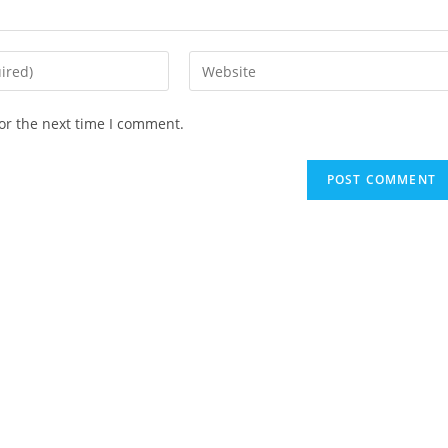
Enter
your
website
or the next time I comment.
URL
(optional)