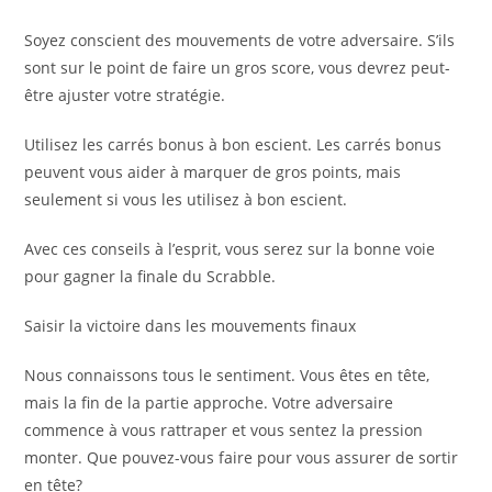
Soyez conscient des mouvements de votre adversaire. S’ils
sont sur le point de faire un gros score, vous devrez peut-
être ajuster votre stratégie.
Utilisez les carrés bonus à bon escient. Les carrés bonus
peuvent vous aider à marquer de gros points, mais
seulement si vous les utilisez à bon escient.
Avec ces conseils à l’esprit, vous serez sur la bonne voie
pour gagner la finale du Scrabble.
Saisir la victoire dans les mouvements finaux
Nous connaissons tous le sentiment. Vous êtes en tête,
mais la fin de la partie approche. Votre adversaire
commence à vous rattraper et vous sentez la pression
monter. Que pouvez-vous faire pour vous assurer de sortir
en tête?