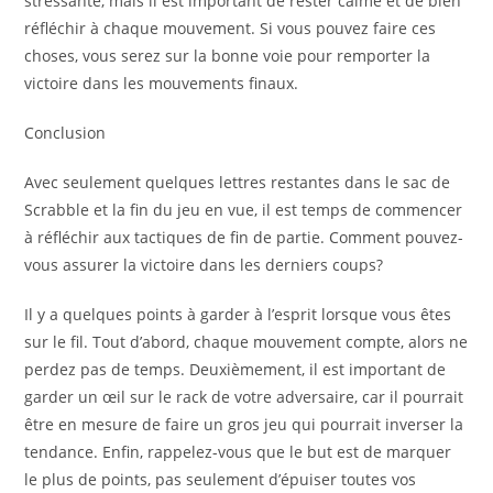
stressante, mais il est important de rester calme et de bien
réfléchir à chaque mouvement. Si vous pouvez faire ces
choses, vous serez sur la bonne voie pour remporter la
victoire dans les mouvements finaux.
Conclusion
Avec seulement quelques lettres restantes dans le sac de
Scrabble et la fin du jeu en vue, il est temps de commencer
à réfléchir aux tactiques de fin de partie. Comment pouvez-
vous assurer la victoire dans les derniers coups?
Il y a quelques points à garder à l’esprit lorsque vous êtes
sur le fil. Tout d’abord, chaque mouvement compte, alors ne
perdez pas de temps. Deuxièmement, il est important de
garder un œil sur le rack de votre adversaire, car il pourrait
être en mesure de faire un gros jeu qui pourrait inverser la
tendance. Enfin, rappelez-vous que le but est de marquer
le plus de points, pas seulement d’épuiser toutes vos