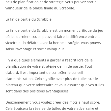
peu de planification et de stratégie, vous pouvez sortir
vainqueur de la phase finale du Scrabble.
La fin de partie du Scrabble
La fin de partie du Scrabble est un moment critique du jeu
où les derniers coups peuvent faire la différence entre la
victoire et la défaite. Avec la bonne stratégie, vous pouvez
saisir l’avantage et sortir vainqueur.
Il y a quelques éléments à garder à l’esprit lors de la
planification de votre stratégie de fin de partie. Tout
d’abord, il est important de contrôler le conseil
d’administration. Cela signifie avoir plus de tuiles sur le
plateau que votre adversaire et vous assurer que vos tuiles
sont dans des positions avantageuses.
Deuxièmement, vous voulez créer des mots à haut score.
Cela épuisera la réserve de tuiles de votre adversaire et