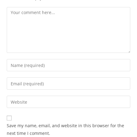
Comment
Enter
your
name
Enter
or
your
username
email
Enter
to
address
your
comment
to
website
comment
URL
Save my name, email, and website in this browser for the
(optional)
next time I comment.