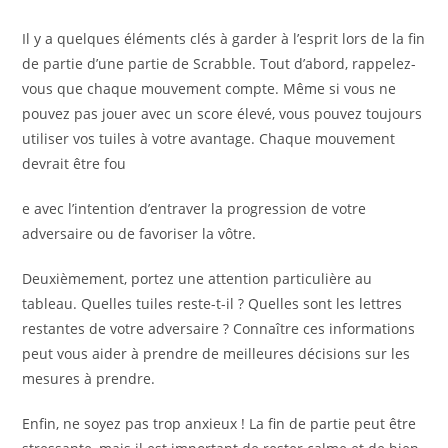
Il y a quelques éléments clés à garder à l’esprit lors de la fin
de partie d’une partie de Scrabble. Tout d’abord, rappelez-
vous que chaque mouvement compte. Même si vous ne
pouvez pas jouer avec un score élevé, vous pouvez toujours
utiliser vos tuiles à votre avantage. Chaque mouvement
devrait être fou
e avec l’intention d’entraver la progression de votre
adversaire ou de favoriser la vôtre.
Deuxièmement, portez une attention particulière au
tableau. Quelles tuiles reste-t-il ? Quelles sont les lettres
restantes de votre adversaire ? Connaître ces informations
peut vous aider à prendre de meilleures décisions sur les
mesures à prendre.
Enfin, ne soyez pas trop anxieux ! La fin de partie peut être