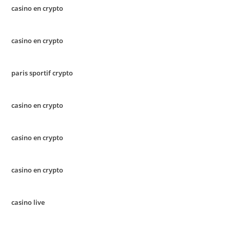
casino en crypto
casino en crypto
paris sportif crypto
casino en crypto
casino en crypto
casino en crypto
casino live