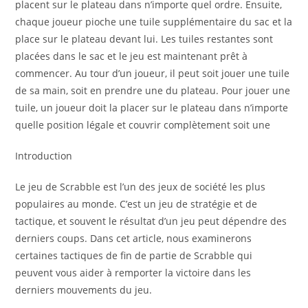
placent sur le plateau dans n’importe quel ordre. Ensuite,
chaque joueur pioche une tuile supplémentaire du sac et la
place sur le plateau devant lui. Les tuiles restantes sont
placées dans le sac et le jeu est maintenant prêt à
commencer. Au tour d’un joueur, il peut soit jouer une tuile
de sa main, soit en prendre une du plateau. Pour jouer une
tuile, un joueur doit la placer sur le plateau dans n’importe
quelle position légale et couvrir complètement soit une
Introduction
Le jeu de Scrabble est l’un des jeux de société les plus
populaires au monde. C’est un jeu de stratégie et de
tactique, et souvent le résultat d’un jeu peut dépendre des
derniers coups. Dans cet article, nous examinerons
certaines tactiques de fin de partie de Scrabble qui
peuvent vous aider à remporter la victoire dans les
derniers mouvements du jeu.