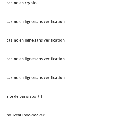
casino en crypto
casino en ligne sans verification
casino en ligne sans verification
casino en ligne sans verification
casino en ligne sans verification
site de paris sportif
nouveau bookmaker