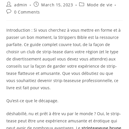
Post
Post
Post
admin
March 15, 2023
Mode de vie
author:
published:
category:
Post
0 Comments
comments:
Introduction : Si vous cherchez à vous mettre en forme et à
passer un bon moment, la Strippers Bible est la ressource
parfaite. Ce guide complet couvre tout, de la façon de
choisir un club de strip-tease dans votre région (et le type
de divertissement auquel vous devez vous attendre) aux
conseils sur la façon de garder votre expérience de strip-
tease flatteuse et amusante. Que vous débutiez ou que
vous souhaitiez devenir strip-teaseuse professionnelle, ce
livre est fait pour vous.
Qu’est-ce que le décapage.
déshabillé, nu et prêt à être vu par le monde ? Oui, le strip-
tease peut être une expérience amusante et érotique qui
peut avoir de nombreux avantages. Le
stripteaseuse brune