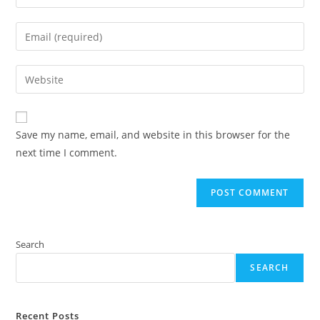
your
name
Enter
or
your
username
email
Enter
to
address
your
comment
to
website
comment
URL
Save my name, email, and website in this browser for the
(optional)
next time I comment.
Search
SEARCH
Recent Posts