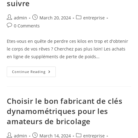
suivre
Post
Post
Post
admin
March 20, 2024
entreprise
author:
published:
category:
Post
0 Comments
comments:
Etes-vous en quête de perdre ces kilos en trop et d'obtenir
le corps de vos rêves ? Cherchez pas plus loin! Les achats
en ligne de suppléments de perte de poids…
Pourquoi
Continue Reading
Acheter
En
Ligne
Des
Suppléments
De
Choisir le bon fabricant de clés
Perte
De
dynamométriques pour les
Poids
Comme
amateurs de bricolage
Wegovy
Est
La
Voie
Post
Post
Post
admin
March 14, 2024
entreprise
À