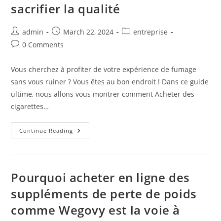
Occupés
sacrifier la qualité
Post
Post
Post
admin
March 22, 2024
entreprise
author:
published:
category:
Post
0 Comments
comments:
Vous cherchez à profiter de votre expérience de fumage
sans vous ruiner ? Vous êtes au bon endroit ! Dans ce guide
ultime, nous allons vous montrer comment Acheter des
cigarettes…
Le
Continue Reading
Guide
Ultime
Pour
Acheter
Des
Cigarettes
Pourquoi acheter en ligne des
À
Prix
suppléments de perte de poids
Réduit
Sans
comme Wegovy est la voie à
Sacrifier
La
Qualité