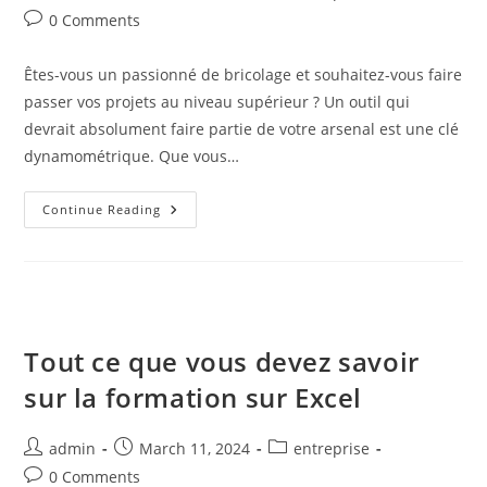
Suivre
author:
published:
category:
Post
0 Comments
comments:
Êtes-vous un passionné de bricolage et souhaitez-vous faire
passer vos projets au niveau supérieur ? Un outil qui
devrait absolument faire partie de votre arsenal est une clé
dynamométrique. Que vous…
Choisir
Continue Reading
Le
Bon
Fabricant
De
Clés
Dynamométriques
Pour
Les
Amateurs
Tout ce que vous devez savoir
De
Bricolage
sur la formation sur Excel
Post
Post
Post
admin
March 11, 2024
entreprise
author:
published:
category:
Post
0 Comments