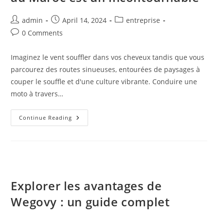
Post
Post
Post
admin
April 14, 2024
entreprise
author:
published:
category:
Post
0 Comments
comments:
Imaginez le vent souffler dans vos cheveux tandis que vous
parcourez des routes sinueuses, entourées de paysages à
couper le souffle et d'une culture vibrante. Conduire une
moto à travers…
Sillonner
Continue Reading
Les
Montagnes
De
L’Atlas :
Pourquoi
Louer
Une
Moto
Au
Explorer les avantages de
Maroc
Est
Wegovy : un guide complet
Un
Incontournable