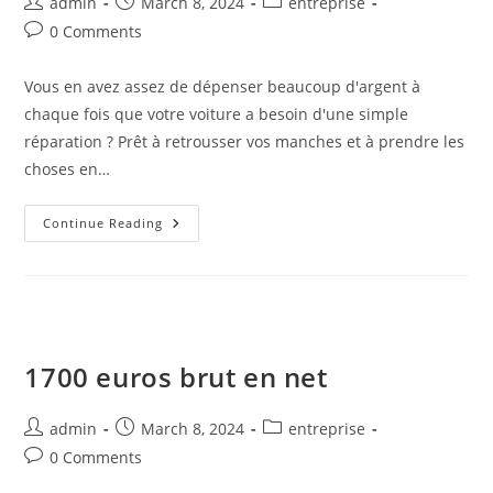
Post
Post
Post
admin
March 8, 2024
entreprise
author:
published:
category:
Post
0 Comments
comments:
Vous en avez assez de dépenser beaucoup d'argent à
chaque fois que votre voiture a besoin d'une simple
réparation ? Prêt à retrousser vos manches et à prendre les
choses en…
Les
Continue Reading
Tenants
Et
Les
Aboutissants
De
La
Réparation
Automobile
DIY :
1700 euros brut en net
Trucs
Et
Astuces
Pour
Post
Post
Post
admin
March 8, 2024
entreprise
Les
author:
published:
category:
Débutants
Post
0 Comments
comments: