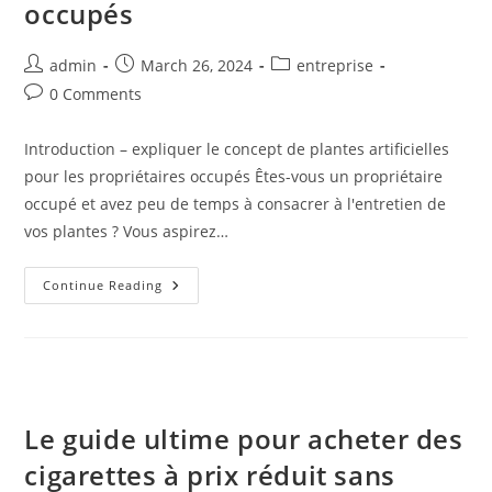
occupés
Post
Post
Post
admin
March 26, 2024
entreprise
author:
published:
category:
Post
0 Comments
comments:
Introduction – expliquer le concept de plantes artificielles
pour les propriétaires occupés Êtes-vous un propriétaire
occupé et avez peu de temps à consacrer à l'entretien de
vos plantes ? Vous aspirez…
La
Continue Reading
Solution
Nécessitant
Peu
D’entretien :
Pourquoi
Les
Plantes
Artificielles
Sont
Le guide ultime pour acheter des
Parfaites
Pour
cigarettes à prix réduit sans
Les
Propriétaires