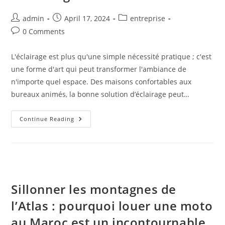
Post
Post
Post
admin
April 17, 2024
entreprise
author:
published:
category:
Post
0 Comments
comments:
L'éclairage est plus qu'une simple nécessité pratique ; c'est
une forme d'art qui peut transformer l'ambiance de
n'importe quel espace. Des maisons confortables aux
bureaux animés, la bonne solution d’éclairage peut…
Mettre
Continue Reading
En
Lumière
L’innovation :
Les
Dernières
Solutions
D’éclairage
Sillonner les montagnes de
l’Atlas : pourquoi louer une moto
au Maroc est un incontournable