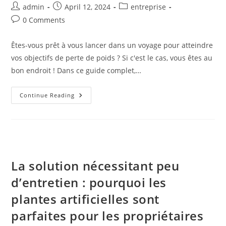
Post
Post
Post
admin
April 12, 2024
entreprise
author:
published:
category:
Post
0 Comments
comments:
Êtes-vous prêt à vous lancer dans un voyage pour atteindre
vos objectifs de perte de poids ? Si c'est le cas, vous êtes au
bon endroit ! Dans ce guide complet,…
Explorer
Continue Reading
Les
Avantages
De
Wegovy :
Un
Guide
Complet
La solution nécessitant peu
d’entretien : pourquoi les
plantes artificielles sont
parfaites pour les propriétaires