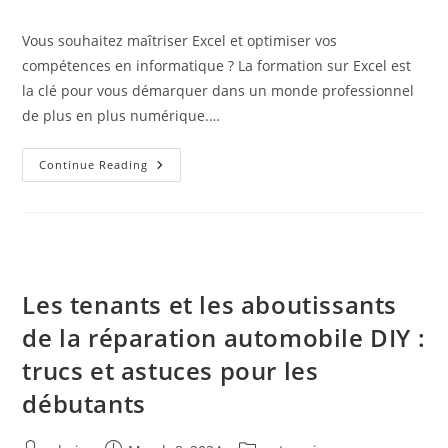
comments:
Vous souhaitez maîtriser Excel et optimiser vos
compétences en informatique ? La formation sur Excel est
la clé pour vous démarquer dans un monde professionnel
de plus en plus numérique.…
Tout
Continue Reading
Ce
Que
Vous
Devez
Savoir
Sur
La
Formation
Sur
Les tenants et les aboutissants
Excel
de la réparation automobile DIY :
trucs et astuces pour les
débutants