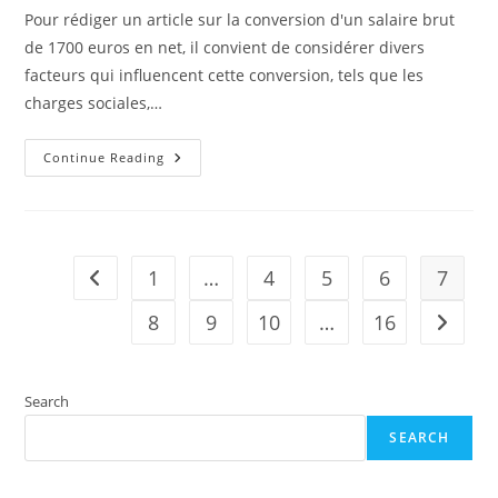
Pour rédiger un article sur la conversion d'un salaire brut
de 1700 euros en net, il convient de considérer divers
facteurs qui influencent cette conversion, tels que les
charges sociales,…
1700
Continue Reading
Euros
Brut
En
Net
1
…
4
5
6
7
Go to the previous page
8
9
10
…
16
Go to t
Search
SEARCH