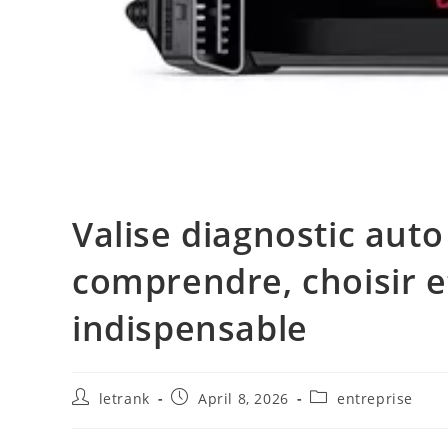
Valise diagnostic auto
comprendre, choisir et 
indispensable
Post
Post
Post
letrank
April 8, 2026
entreprise
author:
published:
category: