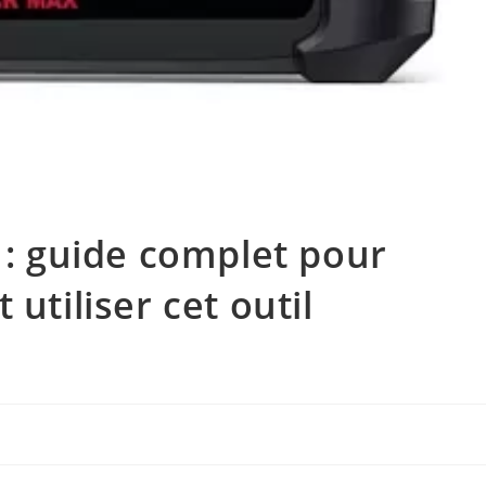
 : guide complet pour
utiliser cet outil