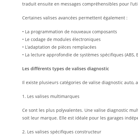
traduit ensuite en messages compréhensibles pour l’util
Certaines valises avancées permettent également :
• La programmation de nouveaux composants
• Le codage de modules électroniques
• L’adaptation de pièces remplacées
• La lecture approfondie de systèmes spécifiques (ABS, 
Les différents types de valises diagnostic
Il existe plusieurs catégories de valise diagnostic auto, 
1. Les valises multimarques
Ce sont les plus polyvalentes. Une valise diagnostic mu
soit leur marque. Elle est idéale pour les garages indép
2. Les valises spécifiques constructeur