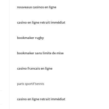
nouveaux casinos en ligne
casino en ligne retrait immédiat
bookmaker rugby
bookmaker sans limite de mise
casino francais en ligne
paris sportif tennis
casino en ligne retrait immédiat