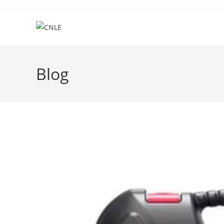
Skip
to
content
Blog