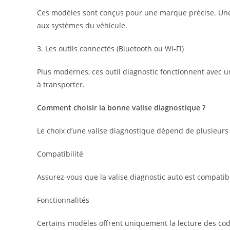
Ces modèles sont conçus pour une marque précise. Une 
aux systèmes du véhicule.
3. Les outils connectés (Bluetooth ou Wi-Fi)
Plus modernes, ces outil diagnostic fonctionnent avec u
à transporter.
Comment choisir la bonne valise diagnostique ?
Le choix d’une valise diagnostique dépend de plusieurs c
Compatibilité
Assurez-vous que la valise diagnostic auto est compatib
Fonctionnalités
Certains modèles offrent uniquement la lecture des cod