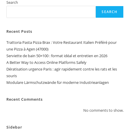
Search
SEARCH
Recent Posts
Trattoria Pasta Pizza Brax : Votre Restaurant Italien Préféré pour
une Pizza à Agen (47000)
Serviette de bain 50×100 : format idéal et entretien en 2026
A Better Way to Access Online Platforms Safely
Dératisation urgence Paris : agir rapidement contre les rats et les
souris
Modulare Lärmschutzwände für moderne Industrieanlagen
Recent Comments
No comments to show.
Sidebar