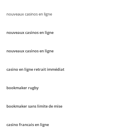
nouveaux casinos en ligne
nouveaux casinos en ligne
nouveaux casinos en ligne
casino en ligne retrait immédiat
bookmaker rugby
bookmaker sans limite de mise
casino francais en ligne