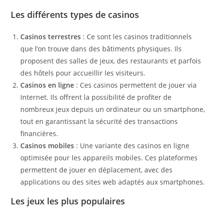
Les différents types de casinos
Casinos terrestres
: Ce sont les casinos traditionnels
que l’on trouve dans des bâtiments physiques. Ils
proposent des salles de jeux, des restaurants et parfois
des hôtels pour accueillir les visiteurs.
Casinos en ligne
: Ces casinos permettent de jouer via
Internet. Ils offrent la possibilité de profiter de
nombreux jeux depuis un ordinateur ou un smartphone,
tout en garantissant la sécurité des transactions
financières.
Casinos mobiles
: Une variante des casinos en ligne
optimisée pour les appareils mobiles. Ces plateformes
permettent de jouer en déplacement, avec des
applications ou des sites web adaptés aux smartphones.
Les jeux les plus populaires