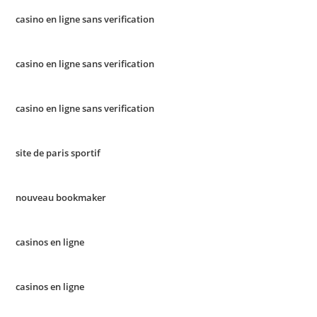
casino en ligne sans verification
casino en ligne sans verification
casino en ligne sans verification
site de paris sportif
nouveau bookmaker
casinos en ligne
casinos en ligne