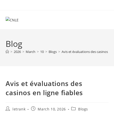
Skip
to
content
Blog
>
2026
>
March
>
10
>
Blogs
>
Avis et évaluations des casinos en l
Avis et évaluations des
casinos en ligne fiables
Post
Post
Post
letrank
March 10, 2026
Blogs
author:
published:
category: