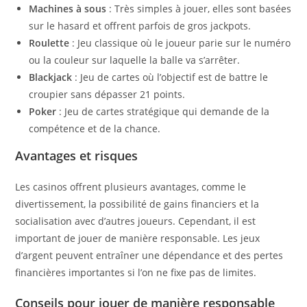
Machines à sous
: Très simples à jouer, elles sont basées
sur le hasard et offrent parfois de gros jackpots.
Roulette
: Jeu classique où le joueur parie sur le numéro
ou la couleur sur laquelle la balle va s’arrêter.
Blackjack
: Jeu de cartes où l’objectif est de battre le
croupier sans dépasser 21 points.
Poker
: Jeu de cartes stratégique qui demande de la
compétence et de la chance.
Avantages et risques
Les casinos offrent plusieurs avantages, comme le
divertissement, la possibilité de gains financiers et la
socialisation avec d’autres joueurs. Cependant, il est
important de jouer de manière responsable. Les jeux
d’argent peuvent entraîner une dépendance et des pertes
financières importantes si l’on ne fixe pas de limites.
Conseils pour jouer de manière responsable