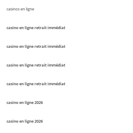
casinos en ligne
casino en ligne retrait immédiat
casino en ligne retrait immédiat
casino en ligne retrait immédiat
casino en ligne retrait immédiat
casino en ligne 2026
casino en ligne 2026