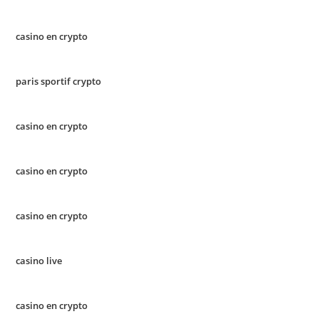
casino en crypto
paris sportif crypto
casino en crypto
casino en crypto
casino en crypto
casino live
casino en crypto