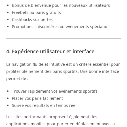
Bonus de bienvenue pour les nouveaux utilisateurs
Freebets ou paris gratuits
Cashbacks sur pertes
Promotions saisonnières ou événements spéciaux
4. Expérience utilisateur et interface
La navigation fluide et intuitive est un critère essentiel pour
profiter pleinement des paris sportifs. Une bonne interface
permet de :
Trouver rapidement vos événements sportifs
Placer vos paris facilement
Suivre vos résultats en temps réel
Les sites performants proposent également des
applications mobiles pour parier en déplacement avec la