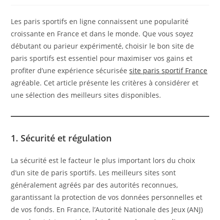
Les paris sportifs en ligne connaissent une popularité
croissante en France et dans le monde. Que vous soyez
débutant ou parieur expérimenté, choisir le bon site de
paris sportifs est essentiel pour maximiser vos gains et
profiter d’une expérience sécurisée
site paris sportif France
agréable. Cet article présente les critères à considérer et
une sélection des meilleurs sites disponibles.
1. Sécurité et régulation
La sécurité est le facteur le plus important lors du choix
d’un site de paris sportifs. Les meilleurs sites sont
généralement agréés par des autorités reconnues,
garantissant la protection de vos données personnelles et
de vos fonds. En France, l’Autorité Nationale des Jeux (ANJ)