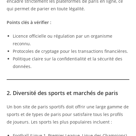
encadre strictement les plateformes de paris en ligne, ce
qui permet de parier en toute légalité.
Points clés à vérifier :
Licence officielle ou régulation par un organisme
reconnu.
Protocoles de cryptage pour les transactions financières.
Politique claire sur la confidentialité et la sécurité des
données.
2. Diversité des sports et marchés de paris
Un bon site de paris sportifs doit offrir une large gamme de
sports et de types de paris pour satisfaire tous les profils
de joueurs. Les sports les plus populaires incluent :
Football (Ligue 1, Premier League, Ligue des Champions)