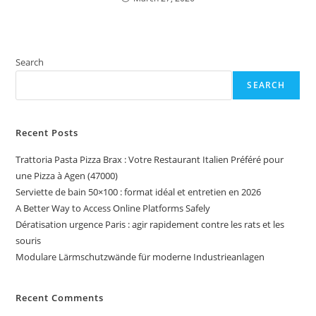
Search
SEARCH
Recent Posts
Trattoria Pasta Pizza Brax : Votre Restaurant Italien Préféré pour
une Pizza à Agen (47000)
Serviette de bain 50×100 : format idéal et entretien en 2026
A Better Way to Access Online Platforms Safely
Dératisation urgence Paris : agir rapidement contre les rats et les
souris
Modulare Lärmschutzwände für moderne Industrieanlagen
Recent Comments