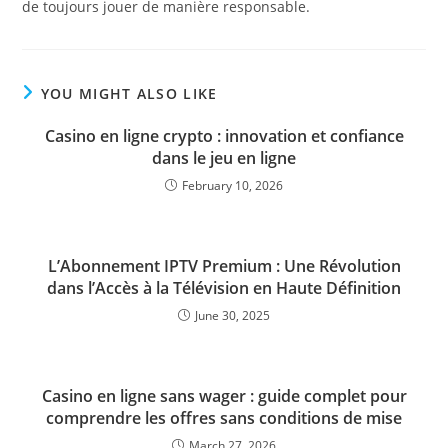
de toujours jouer de manière responsable.
YOU MIGHT ALSO LIKE
Casino en ligne crypto : innovation et confiance
dans le jeu en ligne
February 10, 2026
L’Abonnement IPTV Premium : Une Révolution
dans l’Accès à la Télévision en Haute Définition
June 30, 2025
Casino en ligne sans wager : guide complet pour
comprendre les offres sans conditions de mise
March 27, 2026