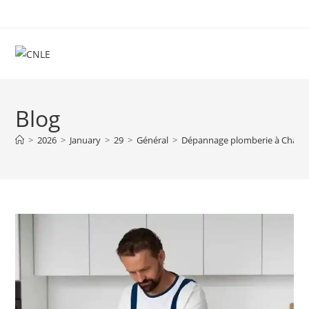
Skip
to
content
Blog
>
2026
>
January
>
29
>
Général
>
Dépannage plomberie à Charlero