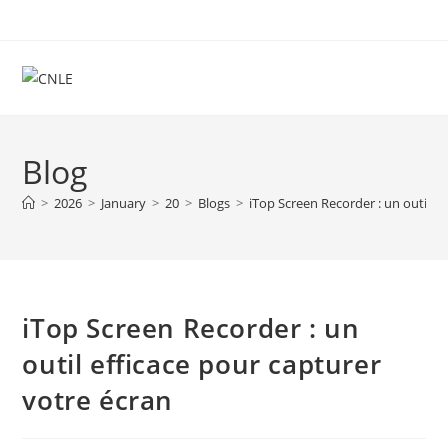
Skip
to
content
Blog
>
2026
>
January
>
20
>
Blogs
>
iTop Screen Recorder : un outil e
iTop Screen Recorder : un
outil efficace pour capturer
votre écran