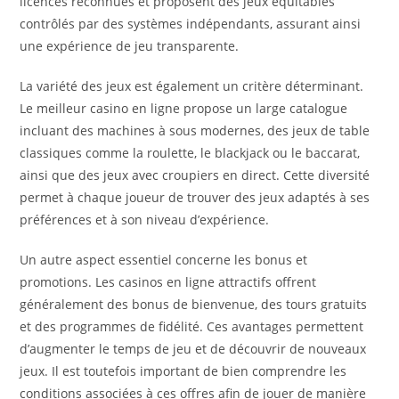
licences reconnues et proposent des jeux équitables
contrôlés par des systèmes indépendants, assurant ainsi
une expérience de jeu transparente.
La variété des jeux est également un critère déterminant.
Le meilleur casino en ligne propose un large catalogue
incluant des machines à sous modernes, des jeux de table
classiques comme la roulette, le blackjack ou le baccarat,
ainsi que des jeux avec croupiers en direct. Cette diversité
permet à chaque joueur de trouver des jeux adaptés à ses
préférences et à son niveau d’expérience.
Un autre aspect essentiel concerne les bonus et
promotions. Les casinos en ligne attractifs offrent
généralement des bonus de bienvenue, des tours gratuits
et des programmes de fidélité. Ces avantages permettent
d’augmenter le temps de jeu et de découvrir de nouveaux
jeux. Il est toutefois important de bien comprendre les
conditions associées à ces offres afin de jouer de manière