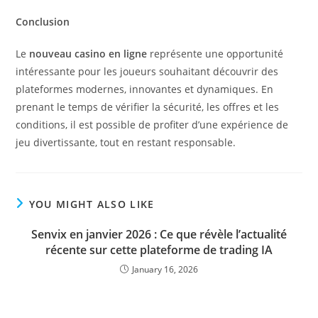
Conclusion
Le
nouveau casino en ligne
représente une opportunité
intéressante pour les joueurs souhaitant découvrir des
plateformes modernes, innovantes et dynamiques. En
prenant le temps de vérifier la sécurité, les offres et les
conditions, il est possible de profiter d’une expérience de
jeu divertissante, tout en restant responsable.
YOU MIGHT ALSO LIKE
Senvix en janvier 2026 : Ce que révèle l’actualité
récente sur cette plateforme de trading IA
January 16, 2026