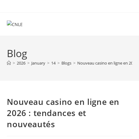
Skip
to
content
Blog
>
2026
>
January
>
14
>
Blogs
>
Nouveau casino en ligne en 2026
Nouveau casino en ligne en
2026 : tendances et
nouveautés