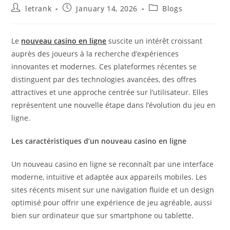
Post
Post
Post
letrank
January 14, 2026
Blogs
author:
published:
category:
Le
nouveau casino en ligne
suscite un intérêt croissant
auprès des joueurs à la recherche d’expériences
innovantes et modernes. Ces plateformes récentes se
distinguent par des technologies avancées, des offres
attractives et une approche centrée sur l’utilisateur. Elles
représentent une nouvelle étape dans l’évolution du jeu en
ligne.
Les caractéristiques d’un nouveau casino en ligne
Un nouveau casino en ligne se reconnaît par une interface
moderne, intuitive et adaptée aux appareils mobiles. Les
sites récents misent sur une navigation fluide et un design
optimisé pour offrir une expérience de jeu agréable, aussi
bien sur ordinateur que sur smartphone ou tablette.