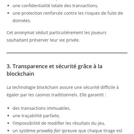
une confidentialité totale des transactions,
une protection renforcée contre les risques de fuite de
données.
Cet anonymat séduit particulièrement les joueurs
souhaitant préserver leur vie privée.
3. Transparence et sécurité grâce à la
blockchain
La technologie blockchain assure une sécurité difficile à
égaler par les casinos traditionnels. Elle garantit :
des transactions immuables,
une traçabilité parfaite,
l’impossibilité de modifier les résultats du jeu,
un système
provably fair
(preuve que chaque tirage est