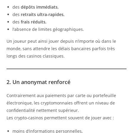
des
dépôts immédiats
,
des
retraits ultra-rapides
,
des
frais réduits
,
l’absence de limites géographiques.
Un joueur peut ainsi jouer depuis n’importe où dans le
monde, sans attendre les délais bancaires parfois très
longs des casinos classiques.
2. Un anonymat renforcé
Contrairement aux paiements par carte ou portefeuille
électronique, les cryptomonnaies offrent un niveau de
confidentialité nettement supérieur.
Les crypto-casinos permettent souvent de jouer avec :
moins d’informations personnelles,