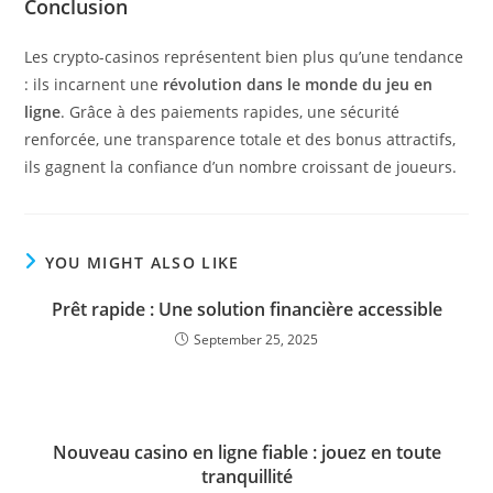
Conclusion
Les crypto-casinos représentent bien plus qu’une tendance
: ils incarnent une
révolution dans le monde du jeu en
ligne
. Grâce à des paiements rapides, une sécurité
renforcée, une transparence totale et des bonus attractifs,
ils gagnent la confiance d’un nombre croissant de joueurs.
YOU MIGHT ALSO LIKE
Prêt rapide : Une solution financière accessible
September 25, 2025
Nouveau casino en ligne fiable : jouez en toute
tranquillité