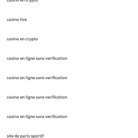
casino en crypto
casino live
casino en crypto
casino en ligne sans verification
casino en ligne sans verification
casino en ligne sans verification
casino en ligne sans verification
site de paris sportif