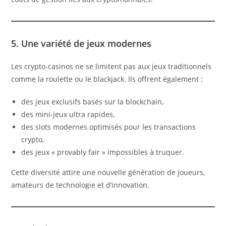
5. Une variété de jeux modernes
Les crypto-casinos ne se limitent pas aux jeux traditionnels
comme la roulette ou le blackjack. Ils offrent également :
des jeux exclusifs basés sur la blockchain,
des mini-jeux ultra rapides,
des slots modernes optimisés pour les transactions
crypto,
des jeux « provably fair » impossibles à truquer.
Cette diversité attire une nouvelle génération de joueurs,
amateurs de technologie et d’innovation.