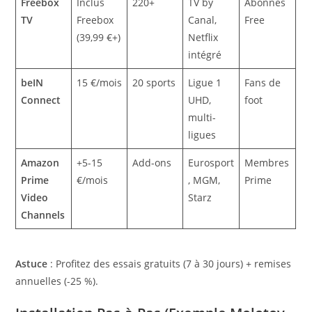
Freebox
Inclus
220+
TV by
Abonnés
TV
Freebox
Canal,
Free
(39,99 €+)
Netflix
intégré
beIN
15 €/mois
20 sports
Ligue 1
Fans de
Connect
UHD,
foot
multi-
ligues
Amazon
+5-15
Add-ons
Eurosport
Membres
Prime
€/mois
, MGM,
Prime
Video
Starz
Channels
Astuce
: Profitez des essais gratuits (7 à 30 jours) + remises
annuelles (-25 %).