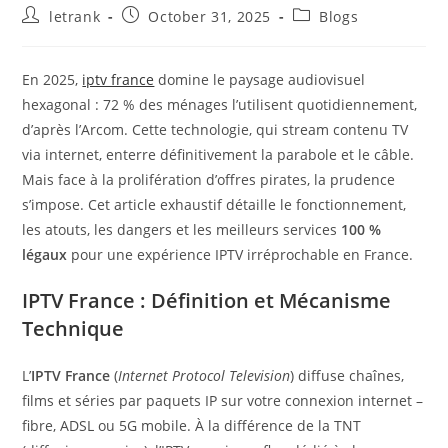
Post
Post
Post
letrank
October 31, 2025
Blogs
author:
published:
category:
En 2025,
iptv france
domine le paysage audiovisuel
hexagonal : 72 % des ménages l’utilisent quotidiennement,
d’après l’Arcom. Cette technologie, qui stream contenu TV
via internet, enterre définitivement la parabole et le câble.
Mais face à la prolifération d’offres pirates, la prudence
s’impose. Cet article exhaustif détaille le fonctionnement,
les atouts, les dangers et les meilleurs services
100 %
légaux
pour une expérience IPTV irréprochable en France.
IPTV France : Définition et Mécanisme
Technique
L’
IPTV France
(
Internet Protocol Television
) diffuse chaînes,
films et séries par paquets IP sur votre connexion internet –
fibre, ADSL ou 5G mobile. À la différence de la TNT