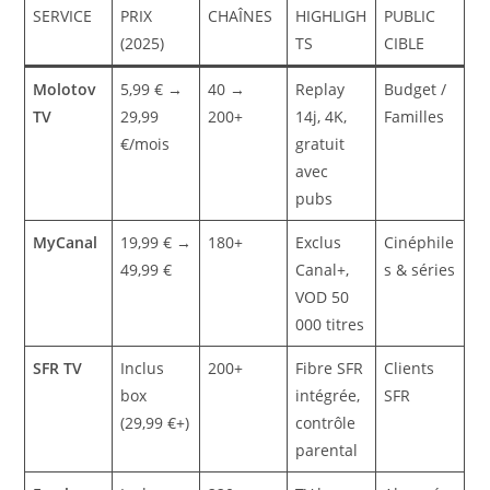
SERVICE
PRIX
CHAÎNES
HIGHLIGH
PUBLIC
(2025)
TS
CIBLE
Molotov
5,99 € →
40 →
Replay
Budget /
TV
29,99
200+
14j, 4K,
Familles
€/mois
gratuit
avec
pubs
MyCanal
19,99 € →
180+
Exclus
Cinéphile
49,99 €
Canal+,
s & séries
VOD 50
000 titres
SFR TV
Inclus
200+
Fibre SFR
Clients
box
intégrée,
SFR
(29,99 €+)
contrôle
parental