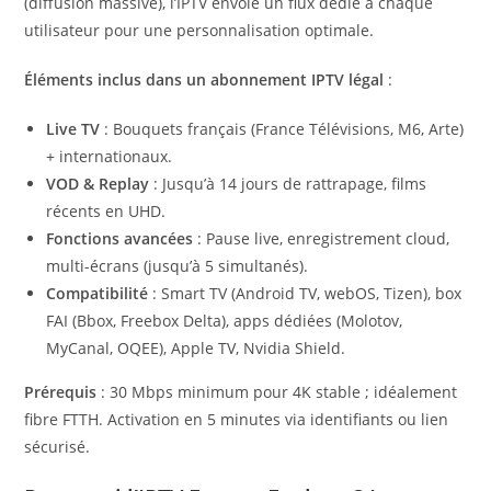
(diffusion massive), l’IPTV envoie un flux dédié à chaque
utilisateur pour une personnalisation optimale.
Éléments inclus dans un abonnement IPTV légal
:
Live TV
: Bouquets français (France Télévisions, M6, Arte)
+ internationaux.
VOD & Replay
: Jusqu’à 14 jours de rattrapage, films
récents en UHD.
Fonctions avancées
: Pause live, enregistrement cloud,
multi-écrans (jusqu’à 5 simultanés).
Compatibilité
: Smart TV (Android TV, webOS, Tizen), box
FAI (Bbox, Freebox Delta), apps dédiées (Molotov,
MyCanal, OQEE), Apple TV, Nvidia Shield.
Prérequis
: 30 Mbps minimum pour 4K stable ; idéalement
fibre FTTH. Activation en 5 minutes via identifiants ou lien
sécurisé.