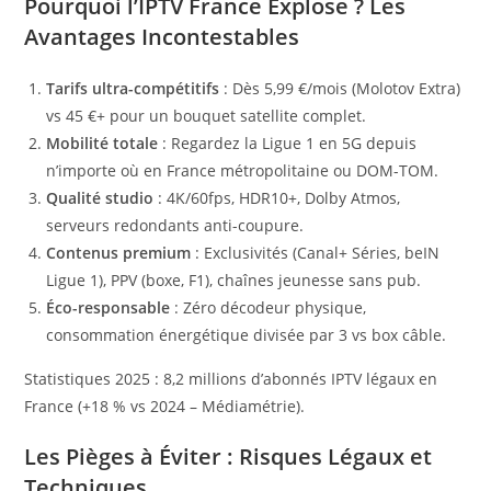
Pourquoi l’IPTV France Explose ? Les
Avantages Incontestables
Tarifs ultra-compétitifs
: Dès 5,99 €/mois (Molotov Extra)
vs 45 €+ pour un bouquet satellite complet.
Mobilité totale
: Regardez la Ligue 1 en 5G depuis
n’importe où en France métropolitaine ou DOM-TOM.
Qualité studio
: 4K/60fps, HDR10+, Dolby Atmos,
serveurs redondants anti-coupure.
Contenus premium
: Exclusivités (Canal+ Séries, beIN
Ligue 1), PPV (boxe, F1), chaînes jeunesse sans pub.
Éco-responsable
: Zéro décodeur physique,
consommation énergétique divisée par 3 vs box câble.
Statistiques 2025 : 8,2 millions d’abonnés IPTV légaux en
France (+18 % vs 2024 – Médiamétrie).
Les Pièges à Éviter : Risques Légaux et
Techniques