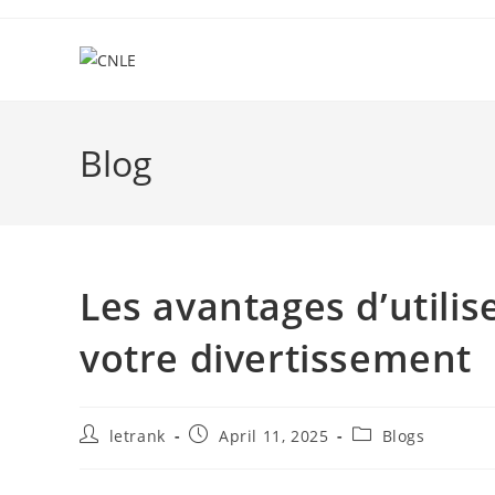
Skip
to
content
Blog
Les avantages d’utili
votre divertissement
Post
Post
Post
letrank
April 11, 2025
Blogs
author:
published:
category: