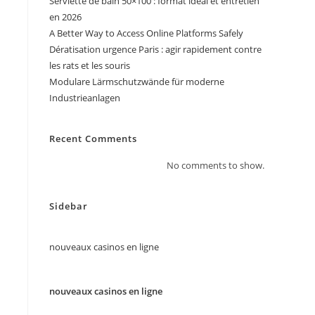
Serviette de bain 50×100 : format idéal et entretien
en 2026
A Better Way to Access Online Platforms Safely
Dératisation urgence Paris : agir rapidement contre
les rats et les souris
Modulare Lärmschutzwände für moderne
Industrieanlagen
Recent Comments
No comments to show.
Sidebar
nouveaux casinos en ligne
nouveaux casinos en ligne