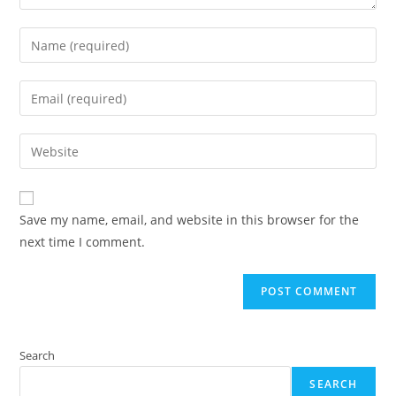
Enter
your
name
Enter
or
your
username
email
Enter
to
address
your
comment
to
website
comment
URL
Save my name, email, and website in this browser for the
(optional)
next time I comment.
Search
SEARCH