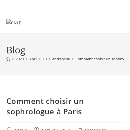
Skip
to
content
Blog
>
2023
>
April
>
13
>
entreprise
>
Comment choisir un sophrologu
Comment choisir un
sophrologue à Paris
Post
Post
Post