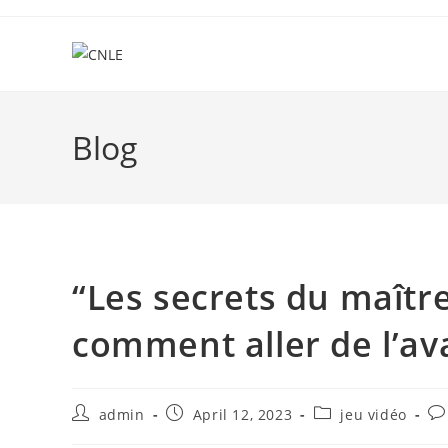
Skip
to
content
Blog
“Les secrets du maître
comment aller de l’ava
Post
Post
Post
Po
admin
April 12, 2023
jeu vidéo
author:
published:
category:
co