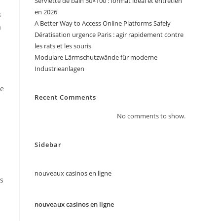
Serviette de bain 50×100 : format idéal et entretien
en 2026
s
A Better Way to Access Online Platforms Safely
à
Dératisation urgence Paris : agir rapidement contre
les rats et les souris
Modulare Lärmschutzwände für moderne
Industrieanlagen
le
Recent Comments
No comments to show.
Sidebar
nouveaux casinos en ligne
ns
nouveaux casinos en ligne