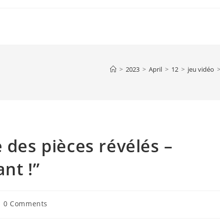
>
2023
>
April
>
12
>
jeu vidéo
 des pièces révélés –
nt !”
st
0 Comments
mments: