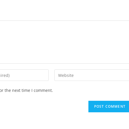
Enter
your
website
or the next time I comment.
URL
(optional)