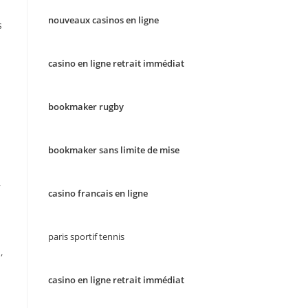
nouveaux casinos en ligne
s
casino en ligne retrait immédiat
bookmaker rugby
bookmaker sans limite de mise
r
casino francais en ligne
paris sportif tennis
,
casino en ligne retrait immédiat