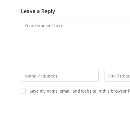
Leave a Reply
Comment
Enter
Enter
your
your
name
email
Save my name, email, and website in this browser f
or
address
username
to
to
comment
comment